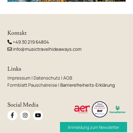
Kontakt
+49 30 219 64804

info@musictravelhideaways.com

Links
Impressum
|
Datenschutz
|
AGB
Formblatt Pauschalreise
|
Barrierefreiheits-Erklärung
Social Media
Anmeldung zum Newsletter