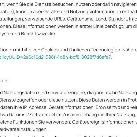
, wenn Sie die Dienste besuchen, nutzen oder darin navigieren.
tdaten), können aber Geräte- und Nutzungsinformationen enthalte
tellungen, verweisende URLs, Gerätename, Land, Standort, Inf
onen. Diese Informationen werden in erster Linie benötigt, um d
alyse- und Berichtszwecke.
tionen mithilfe von Cookies und ähnlichen Technologien. Nähere
l?policyUUID=2a6c16d2-598f-4d84-bcf8-8028f7d6afe7
.
ren:
und Nutzungsdaten sind servicebezogene, diagnostische Nutzung
Dienste zugreifen oder diese nutzen. Diese Daten werden in Pro
lldaten Ihre IP-Adresse, Geräteinformationen, Browsertyp und -e
e etwa Datums-/Zeitstempel im Zusammenhang mit Ihrer Nutzung,
welche Funktionen Sie verwenden, Geräteereignisinformationen w
ardwareeinstellungen.