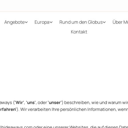
Angebote
Europa
Rund um den Globus
Über M
Kontakt
aways (
'Wir'
,
'uns'
, oder
'unser'
) beschreiben, wie und warum wir
erfahren'
). Wir verarbeiten Ihre persönlichen Informationen, wen
lhideaways.com oder eine unserer Websites, die auf diesen Da