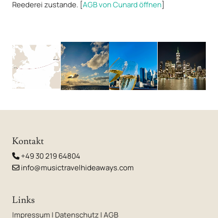
Reederei zustande. [
AGB von Cunard öffnen
]
Kontakt
+49 30 219 64804

info@musictravelhideaways.com

Links
Impressum
|
Datenschutz
|
AGB